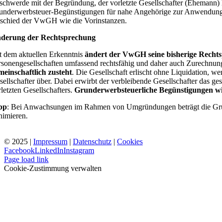
schwerde mit der Begründung, der vorletzte Gesellschafter (Ehemann) 
underwerbsteuer-Begünstigungen für nahe Angehörige zur Anwendung kä
tschied der VwGH wie die Vorinstanzen.
derung der Rechtsprechung
t dem aktuellen Erkenntnis
ändert der VwGH seine bisherige Recht
rsonengesellschaften umfassend rechtsfähig und daher auch Zurechnun
meinschaftlich zusteht
. Die Gesellschaft erlischt ohne Liquidation, w
sellschafter über. Dabei erwirbt der verbleibende Gesellschafter das
rletzten Gesellschafters.
Grunderwerbsteuerliche Begünstigungen w
pp
: Bei Anwachsungen im Rahmen von Umgründungen beträgt die Grun
nimieren.
© 2025 |
Impressum
|
Datenschutz
|
Cookies
Facebook
LinkedIn
Instagram
Page load link
Cookie-Zustimmung verwalten