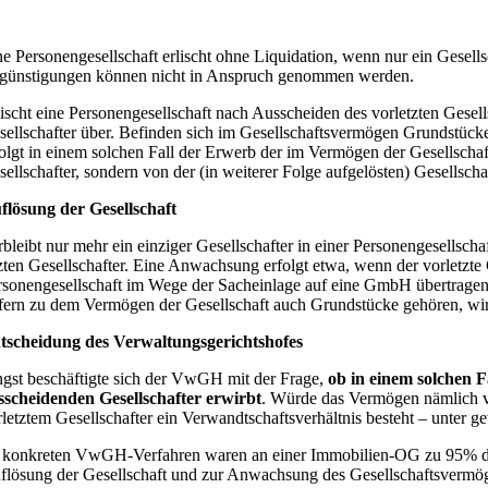
ne Personengesellschaft erlischt ohne Liquidation, wenn nur ein Gesell
günstigungen können nicht in Anspruch genommen werden.
lischt eine Personengesellschaft nach Ausscheiden des vorletzten Gesel
sellschafter über. Befinden sich im Gesellschaftsvermögen Grundstück
folgt in einem solchen Fall der Erwerb der im Vermögen der Gesellscha
sellschafter, sondern von der (in weiterer Folge aufgelösten) Gesellscha
flösung der Gesellschaft
rbleibt nur mehr ein einziger Gesellschafter in einer Personengesells
tzten Gesellschafter. Eine Anwachsung erfolgt etwa, wenn der vorletzte G
rsonengesellschaft im Wege der Sacheinlage auf eine GmbH übertragen 
fern zu dem Vermögen der Gesellschaft auch Grundstücke gehören, wird
tscheidung des Verwaltungsgerichtshofes
ngst beschäftigte sich der VwGH mit der Frage,
ob in einem solchen F
sscheidenden Gesellschafter erwirbt
. Würde das Vermögen nämlich vo
rletztem Gesellschafter ein Verwandtschaftsverhältnis besteht – unt
 konkreten VwGH-Verfahren waren an einer Immobilien-OG zu 95% die 
flösung der Gesellschaft und zur Anwachsung des Gesellschaftsvermög