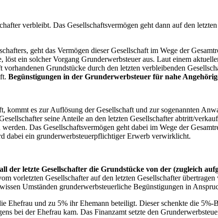
schafter verbleibt. Das Gesellschaftsvermögen geht dann auf den letzte
lschafters, geht das Vermögen dieser Gesellschaft im Wege der Gesamtr
e, löst ein solcher Vorgang Grunderwerbsteuer aus. Laut einem aktue
ft vorhandenen Grundstücke durch den letzten verbleibenden Gesellscha
ft.
Begünstigungen in der Grunderwerbsteuer für nahe Angehörig
chaft, kommt es zur Auflösung der Gesellschaft und zur sogenannten An
esellschafter seine Anteile an den letzten Gesellschafter abtritt/verkau
werden. Das Gesellschaftsvermögen geht dabei im Wege der Gesamtrech
 dabei ein grunderwerbsteuerpflichtiger Erwerb verwirklicht.
all der letzte Gesellschafter die Grundstücke von der (zugleich aufg
m vorletzten Gesellschafter auf den letzten Gesellschafter übertrage
er gewissen Umständen grunderwerbsteuerliche Begünstigungen in Ansp
Ehefrau und zu 5% ihr Ehemann beteiligt. Dieser schenkte die 5%-Be
ens bei der Ehefrau kam. Das Finanzamt setzte den Grunderwerbsteuer