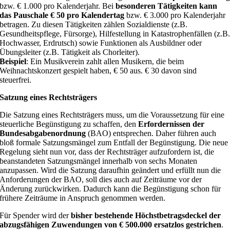
bzw. € 1.000 pro Kalenderjahr. Bei
besonderen Tätigkeiten kann
das Pauschale € 50 pro Kalendertag
bzw. € 3.000 pro Kalenderjahr
betragen. Zu diesen Tätigkeiten zählen Sozialdienste (z.B.
Gesundheitspflege, Fürsorge), Hilfestellung in Katastrophenfällen (z.B
Hochwasser, Erdrutsch) sowie Funktionen als Ausbildner oder
Übungsleiter (z.B. Tätigkeit als Chorleiter).
Beispiel
: Ein Musikverein zahlt allen Musikern, die beim
Weihnachtskonzert gespielt haben, € 50 aus. € 30 davon sind
steuerfrei.
Satzung eines Rechtsträgers
Die Satzung eines Rechtsträgers muss, um die Voraussetzung für eine
steuerliche Begünstigung zu schaffen, den
Erfordernissen der
Bundesabgabenordnung
(BAO) entsprechen. Daher führen auch
bloß formale Satzungsmängel zum Entfall der Begünstigung. Die neue
Regelung sieht nun vor, dass der Rechtsträger aufzufordern ist, die
beanstandeten Satzungsmängel innerhalb von sechs Monaten
anzupassen. Wird die Satzung daraufhin geändert und erfüllt nun die
Anforderungen der BAO, soll dies auch auf Zeiträume vor der
Änderung zurückwirken. Dadurch kann die Begünstigung schon für
frühere Zeiträume in Anspruch genommen werden.
Für Spender wird der
bisher bestehende Höchstbetragsdeckel der
abzugsfähigen Zuwendungen von € 500.000 ersatzlos gestrichen
.